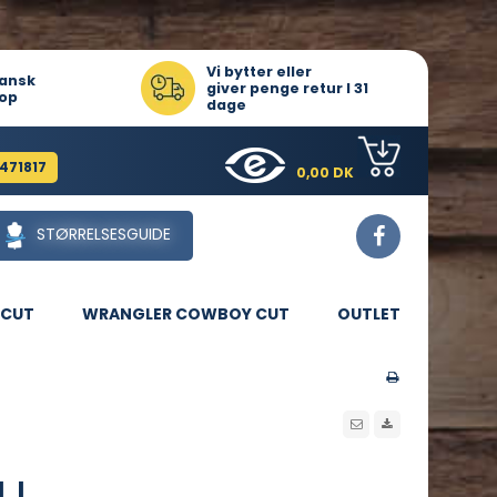
Vi bytter eller
ansk
giver penge retur I 31
op
dage
471817
0,00 DK
STØRRELSESGUIDE
CUT
WRANGLER COWBOY CUT
OUTLET