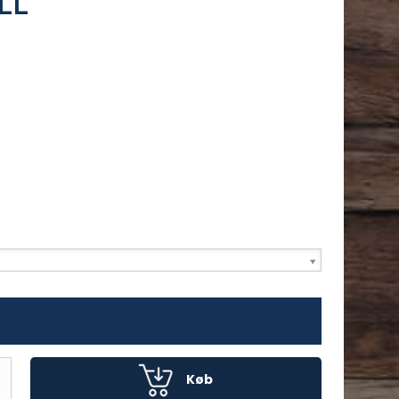
LL
Køb