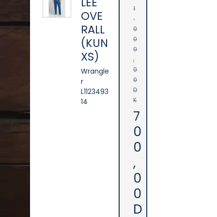
LEE
1
OVE
.
RALL
0
0
(KUN
0
XS)
,
0
Wrangle
0
r
D
L1123493
K
14
7
0
0
,
0
0
D