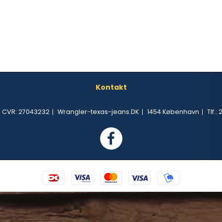
Kontakt
s CVR
:
27043232
Wrangler-texas-jeans.DK
1454 København
Tlf.
:
2