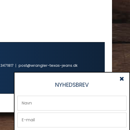
3471817
post@wrangler-texas-jeans.dk
NYHEDSBREV