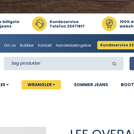
billigste
Kundeservice
100% d
 jeans
Telefon 23471817
websh
Kundeservice 23
Om os
Butikker
Kontakt
Handelsbetingelser
LEE
WRANGLER
SOMMER JEANS
BOOT