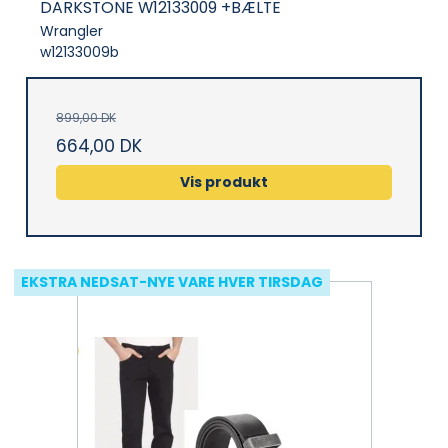
DARKSTONE W12133009 +BÆLTE
Wrangler
w12133009b
899,00 DK
664,00 DK
Vis produkt
EKSTRA NEDSAT-NYE VARE HVER TIRSDAG