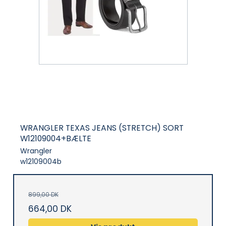
WRANGLER TEXAS JEANS (STRETCH) SORT
W12109004+BÆLTE
Wrangler
w12109004b
899,00 DK
664,00 DK