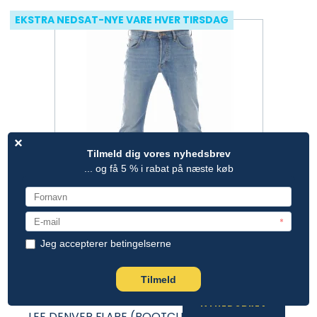
EKSTRA NEDSAT-NYE VARE HVER TIRSDAG
NYHEDSBREV
LEE DENVER FLARE (BOOTCUT) (BLÅ).