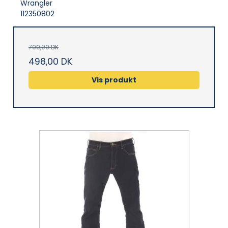
Wrangler
112350802
700,00 DK
498,00 DK
Vis produkt