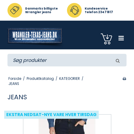
Danmarks billigste
Kundeservice
Wrangler jeans
Telefon 23471817
Forside
/
Produktkatalog
/
KATEGORIER
/
JEANS
JEANS
EKSTRA NEDSAT-NYE VARE HVER TIRSDAG