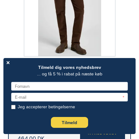
LEE DAREN STRETCH FLØJL (ARABICA)
Lee
112370650
800,00 DK
NYHEDSBREV
464,00 DK