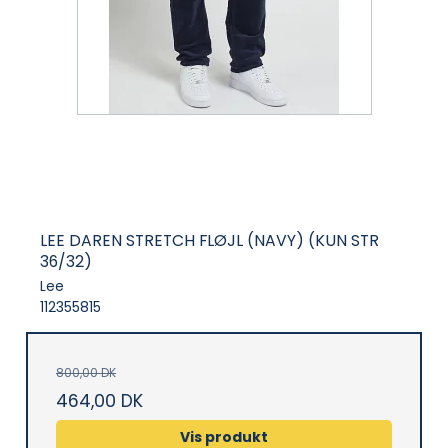
LEE DAREN STRETCH FLØJL (NAVY) (KUN STR
36/32)
Lee
112355815
800,00 DK
464,00 DK
Vis produkt