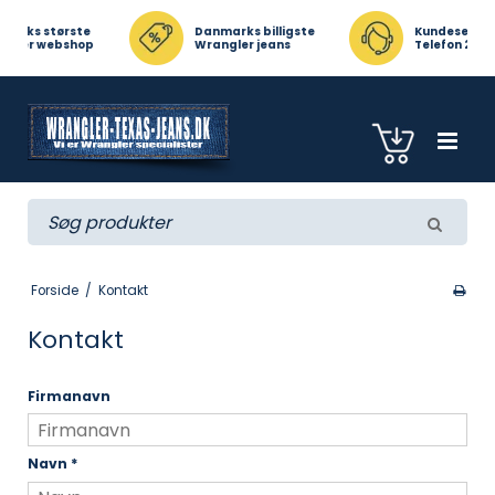
 største
Danmarks billigste
Kundeservice
 webshop
Wrangler jeans
Telefon 23471817
Forside
/
Kontakt
Kontakt
Firmanavn
Navn
*