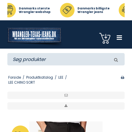
s største
Danmarks billigste
Kundeservice
r webshop
Wrangler jeans
Telefon 23471817
Forside
/
Produktkatalog
/
LEE
/
LEE CHINO SORT