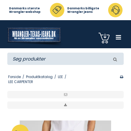
tørste
Danmarks billigste
Kundeservice
ebshop
Wrangler jeans
Telefon 23471817
Forside
/
Produktkatalog
/
LEE
/
LEE CARPENTER