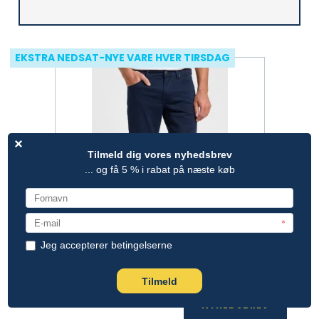
EKSTRA NEDSAT-NYE VARE HVER TIRSDAG
NYHEDSBREV