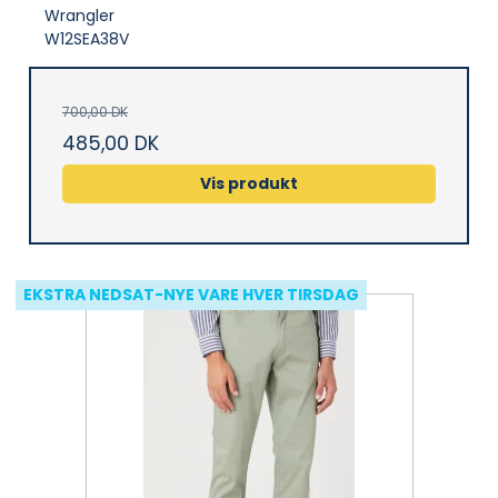
Wrangler
W12SEA38V
700,00 DK
485,00 DK
Vis produkt
EKSTRA NEDSAT-NYE VARE HVER TIRSDAG