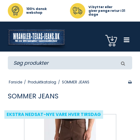
Vi bytter eller
100% dansk
giver penge retur I 31
webshop
dage
Forside
/
Produktkatalog
/
SOMMER JEANS
SOMMER JEANS
EKSTRA NEDSAT-NYE VARE HVER TIRSDAG